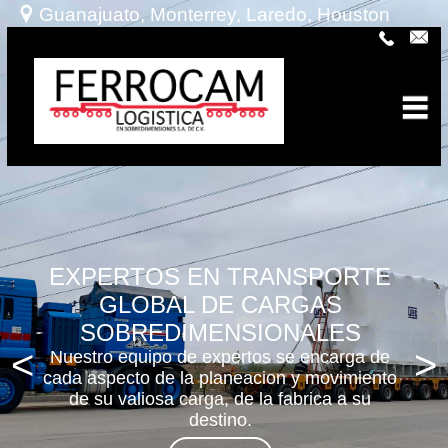
Guanajuato, Monterrey, Laredo, Houston
Ferrocam logística en sobredimensiones, S.A. de C.V.
EXPERTOS EN TRANSPORTE
GLOBAL DE CARGAS
SOBREDIMENSIONALES
<
>
Nuestro equipo de expertos se encarga de
cada aspecto de la planeacion y movimiento
de su valiosa carga, de la fabrica a su
destino.